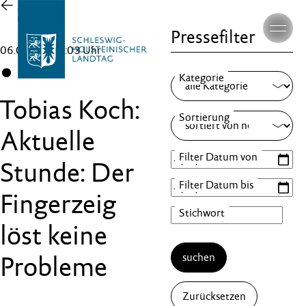
Zur
Übersicht
Pressefilter
06.05.26 , 10:03 Uhr
CDU
Tobias Koch:
Aktuelle
Stunde: Der
Fingerzeig
löst keine
suchen
Probleme
Zurücksetzen