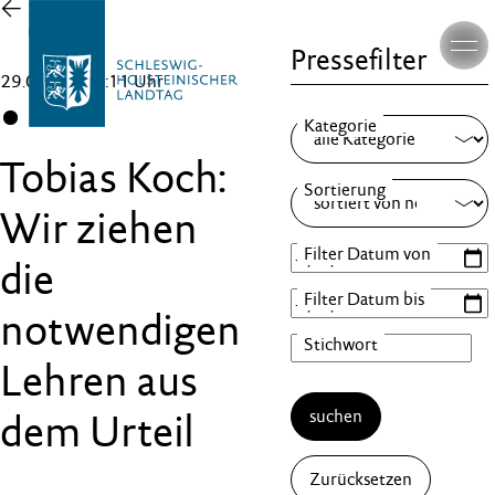
Zur
Übersicht
Pressefilter
29.05.26 , 11:11 Uhr
CDU
Tobias Koch:
Wir ziehen
die
notwendigen
Lehren aus
suchen
dem Urteil
Zurücksetzen