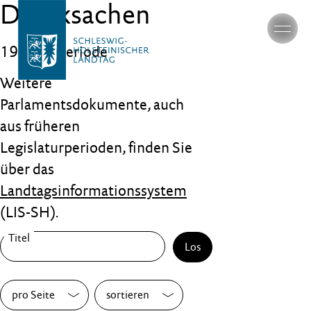
Drucksachen
19. Wahlperiode
Weitere
Parlamentsdokumente, auch
aus früheren
Legislaturperioden, finden Sie
über das
Landtagsinformationssystem
(LIS-SH).
Los
pro Seite
sortieren