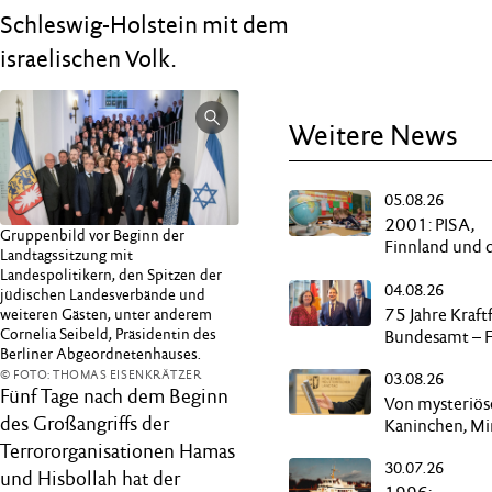
Schleswig-Holstein mit dem
israelischen Volk.
Weitere News
05.08.26
2001: PISA,
Gruppenbild vor Beginn der
Finnland und 
Landtagssitzung mit
„Reise nach
Landespolitikern, den Spitzen der
04.08.26
Deppendorf“
jüdischen Landesverbände und
75 Jahre Kraft
weiteren Gästen, unter anderem
Cornelia Seibeld, Präsidentin des
Bundesamt – F
Berliner Abgeordnetenhauses.
in Flensburg
© FOTO: THOMAS EISENKRÄTZER
03.08.26
Fünf Tage nach dem Beginn
Von mysteriö
des Großangriffs der
Kaninchen, M
und schwarze
Terrororganisationen Hamas
30.07.26
Kassen
und Hisbollah hat der