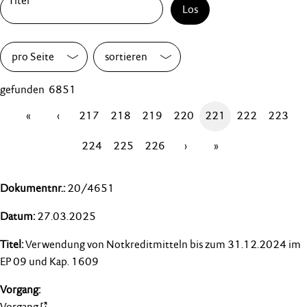
Los
pro Seite
sortieren
gefunden 6851
«
‹
217
218
219
220
221
222
223
224
225
226
›
»
20/4651
27.03.2025
Verwendung von Notkreditmitteln bis zum 31.12.2024 im
EP 09 und Kap. 1609
Vorgang