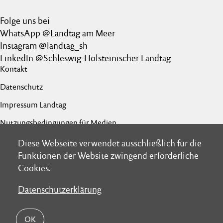
Folge uns bei
WhatsApp @Landtag am Meer
Instagram @landtag_sh
LinkedIn @Schleswig-Holsteinischer Landtag
Kontakt
Datenschutz
Impressum Landtag
Nutzungsbedingungen für Medien
Barrierefreiheit
Diese Webseite verwendet ausschließlich für die
Diese Webseite verwendet ausschließlich für die
Funktionen der Website zwingend erforderliche
Funktionen der Website zwingend erforderliche
Netiquette
Cookies.
Cookies.
Datenschutzerklärung
Datenschutzerklärung
OK
OK