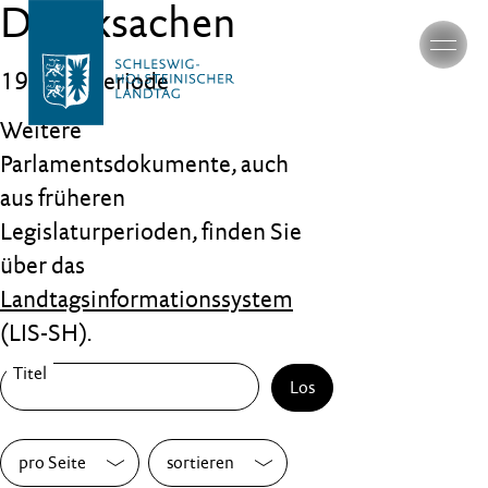
Drucksachen
19. Wahlperiode
Weitere
Parlamentsdokumente, auch
aus früheren
Legislaturperioden, finden Sie
über das
Landtagsinformationssystem
(LIS-SH).
Los
pro Seite
sortieren