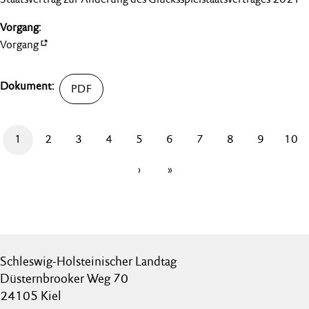
Vorgang
1
2
3
4
5
6
7
8
9
10
›
»
Schleswig-Holsteinischer Landtag
Düsternbrooker Weg 70
24105 Kiel