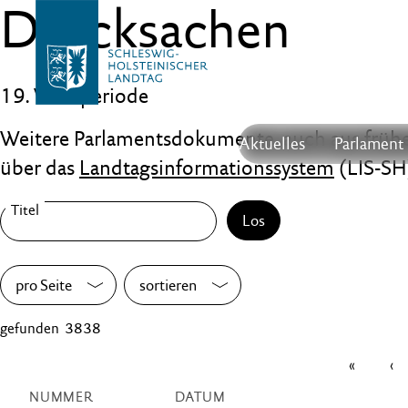
Drucksachen
19. Wahlperiode
Weitere Parlamentsdokumente, auch aus früher
Aktuelles
Parlament
über das
Landtagsinformationssystem
(LIS-SH
Los
pro Seite
sortieren
gefunden 3838
«
‹
NUMMER
DATUM