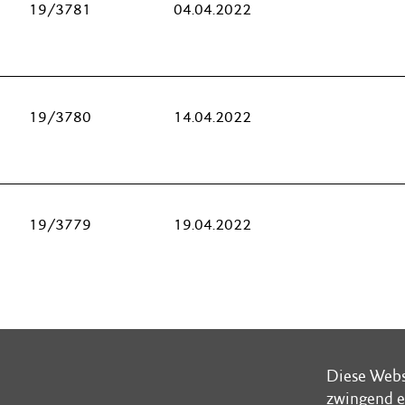
19/3781
04.04.2022
19/3780
14.04.2022
19/3779
19.04.2022
«
‹
Diese Webs
Diese Webs
zwingend e
zwingend e