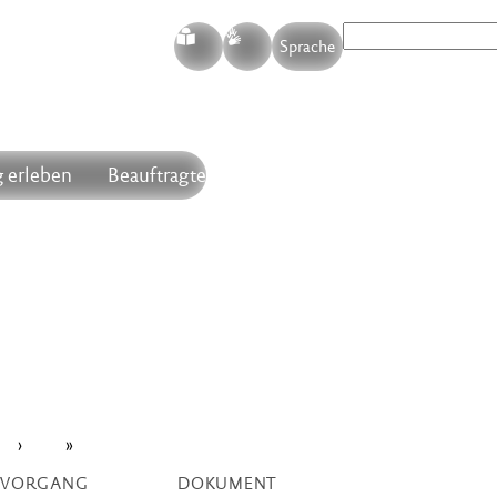
S
G
Sprache
 erleben
Beauftragte
›
»
VORGANG
DOKUMENT