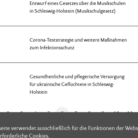
Entwurf eines Gesetzes über die Musikschulen
in Schleswig-Holstein (Musikschulgesetz)
Corona-Teststrategie und weitere Maßnahmen
zum Infektionsschutz
Gesundheitliche und pflegerische Versorgung
für ukrainische Geflüchtete in Schleswig-
Holstein
2
3
4
5
6
7
8
9
10
11
eite verwendet ausschließlich für die Funktionen der Webs
eite verwendet ausschließlich für die Funktionen der Webs
rforderliche Cookies.
rforderliche Cookies.