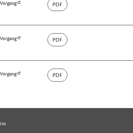
Vorgang
Vorgang
Vorgang
›
»
ite
ite