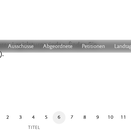
en Legislaturperioden, finden Sie
Ausschüsse
Abgeordnete
Petitionen
Landtag
).
2
3
4
5
6
7
8
9
10
11
TITEL