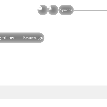
S
G
Sprache
 erleben
Beauftragte