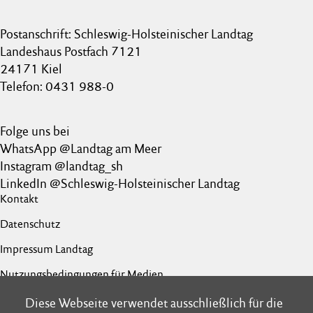
Postanschrift: Schleswig-Holsteinischer Landtag
Landeshaus Postfach 7121
24171 Kiel
Telefon: 0431 988-0
Folge uns bei
WhatsApp @Landtag am Meer
Instagram @landtag_sh
LinkedIn @Schleswig-Holsteinischer Landtag
Kontakt
Datenschutz
Impressum Landtag
Nutzungsbedingungen für Medien
Barrierefreiheit
Diese Webseite verwendet ausschließlich für die
Diese Webseite verwendet ausschließlich für die