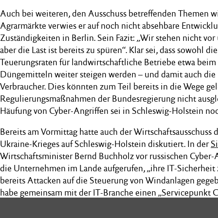
Auch bei weiteren, den Ausschuss betreffenden Themen wi
Agrarmärkte verwies er auf noch nicht absehbare Entwickl
Zuständigkeiten in Berlin. Sein Fazit: „Wir stehen nicht vo
aber die Last ist bereits zu spüren“. Klar sei, dass sowohl d
Teuerungsraten für landwirtschaftliche Betriebe etwa beim
Düngemitteln weiter steigen werden – und damit auch die 
Verbraucher. Dies könnten zum Teil bereits in die Wege gel
Regulierungsmaßnahmen der Bundesregierung nicht ausglei
Häufung von Cyber-Angriffen sei in Schleswig-Holstein no
Bereits am Vormittag hatte auch der Wirtschaftsausschuss
Ukraine-Krieges auf Schleswig-Holstein diskutiert. In der
S
Wirtschaftsminister Bernd Buchholz vor russischen Cyber-
die Unternehmen im Lande aufgerufen, „ihre IT-Sicherheit 
bereits Attacken auf die Steuerung von Windanlagen gege
habe gemeinsam mit der IT-Branche einen „Servicepunkt C
eingerichtet, der fachmännische Beratung anbiete, so der Mi