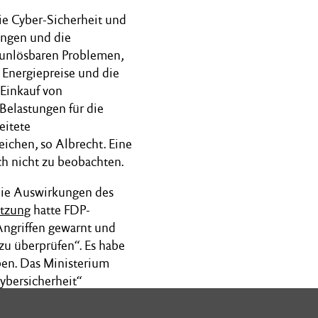
e Cyber-Sicherheit und
ungen und die
r unlösbaren Problemen,
ie Energiepreise und die
 Einkauf von
Belastungen für die
eitete
chen, so Albrecht. Eine
ch nicht zu beobachten.
 die Auswirkungen des
itzung
hatte FDP-
Angriffen gewarnt und
zu überprüfen“. Es habe
ben. Das Ministerium
ybersicherheit“
nister.