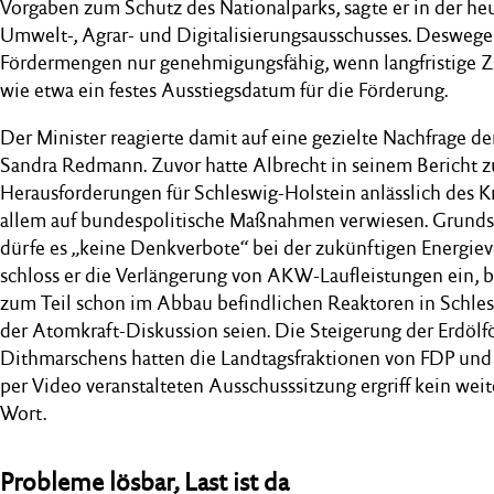
Vorgaben zum Schutz des Nationalparks, sagte er in der he
Umwelt-, Agrar- und Digitalisierungsausschusses. Deswege
Fördermengen nur genehmigungsfähig, wenn langfristige Zi
wie etwa ein festes Ausstiegsdatum für die Förderung.
Der Minister reagierte damit auf eine gezielte Nachfrage
Sandra Redmann. Zuvor hatte Albrecht in seinem Bericht z
Herausforderungen für Schleswig-Holstein anlässlich des Kr
allem auf bundespolitische Maßnahmen verwiesen. Grundsät
dürfe es „keine Denkverbote“ bei der zukünftigen Energie
schloss er die Verlängerung von AKW-Laufleistungen ein, be
zum Teil schon im Abbau befindlichen Reaktoren in Schles
der Atomkraft-Diskussion seien. Die Steigerung der Erdölf
Dithmarschens hatten die Landtagsfraktionen von FDP und
per Video veranstalteten Ausschusssitzung ergriff kein wei
Wort.
Probleme lösbar, Last ist da