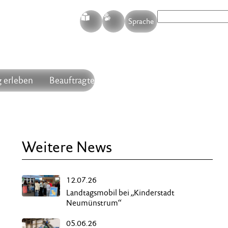
S
G
Sprache
 erleben
Beauftragte
Weitere News
12.07.26
Landtagsmobil bei „Kinderstadt
Neumünstrum“
05.06.26