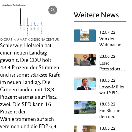
Weitere News
12.07.22
Von der
© GRAFIK: AMATIK DESIGNAGENTUR
Wahlnacht
Schleswig-Holstein hat
bis zum
einen neuen Landtag
23.06.22
schwarz-
gewählt. Die CDU holt
grünen
Lasse
43,4 Prozent der Stimmen
Bündnis
Petersdotter
und ist somit stärkste Kraft
neuer
18.05.22
Fraktionschef
im neuen Landtag. Die
der Grünen
Losse-Müller
Grünen landen mit 18,3
wird SPD-
Prozent erstmals auf Platz
Fraktionschef
zwei. Die SPD kann 16
18.05.22
Ein Blick in
Prozent der
den neu
Wählerstimmen auf sich
gewählten
vereinen und die FDP 6,4
13.05.22
Landtag