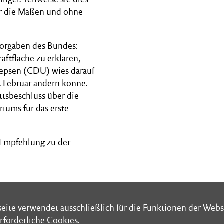
ber die Maßen und ohne
 Vorgaben des Bundes:
aftfläche zu erklären,
Jepsen (CDU) wies darauf
 Februar ändern könne.
ttsbeschluss über die
iums für das erste
e Empfehlung zu der
eite verwendet ausschließlich für die Funktionen der Webs
eite verwendet ausschließlich für die Funktionen der Webs
rforderliche Cookies.
rforderliche Cookies.