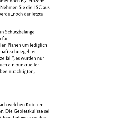
mmer noch 6,7 Prozent
 „Nehmen Sie die LSG aus
werde „noch der letzte
 in Schutzbelange
 für
len Plänen um lediglich
chaftsschutzgebiet
elfall“, es würden nur
Auch ein punktueller
beeinträchtigten,
ach welchen Kriterien
n. Die Gebietskulisse sei
lger. Teilweise sie dies