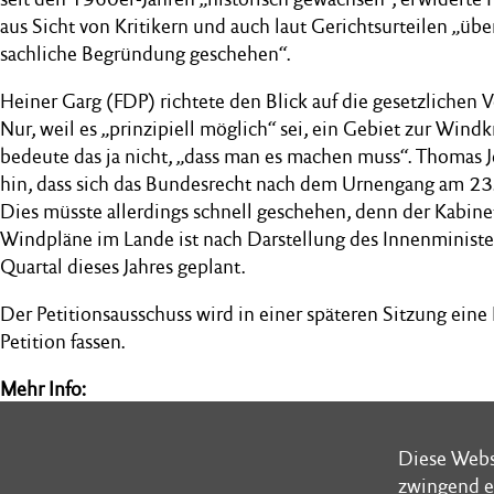
aus Sicht von Kritikern und auch laut Gerichtsurteilen „ü
sachliche Begründung geschehen“.
Heiner Garg (FDP) richtete den Blick auf die gesetzlichen
Nur, weil es „prinzipiell möglich“ sei, ein Gebiet zur Windkr
bedeute das ja nicht, „dass man es machen muss“. Thomas 
hin, dass sich das Bundesrecht nach dem Urnengang am 23.
Dies müsste allerdings schnell geschehen, denn der Kabine
Windpläne im Lande ist nach Darstellung des Innenminister
Quartal dieses Jahres geplant.
Der Petitionsausschuss wird in einer späteren Sitzung ein
Petition fassen.
Mehr Info:
Der Petitionsausschuss
Diese Webs
Diese Webs
zwingend e
zwingend e