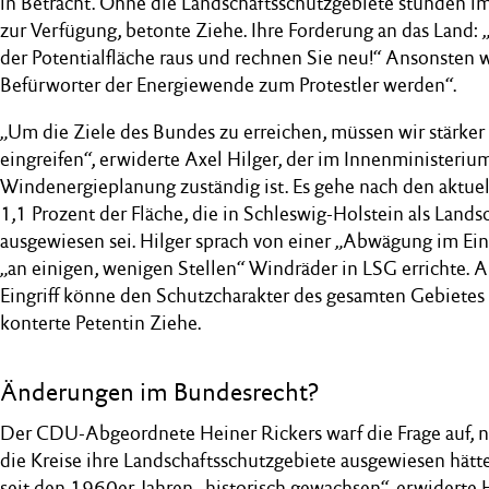
in Betracht. Ohne die Landschaftsschutzgebiete stünden i
zur Verfügung, betonte Ziehe. Ihre Forderung an das Land:
der Potentialfläche raus und rechnen Sie neu!“ Ansonsten 
Befürworter der Energiewende zum Protestler werden“.
„Um die Ziele des Bundes zu erreichen, müssen wir stärker
eingreifen“, erwiderte Axel Hilger, der im Innenministerium
Windenergieplanung zuständig ist. Es gehe nach den aktuel
1,1 Prozent der Fläche, die in Schleswig-Holstein als Lands
ausgewiesen sei. Hilger sprach von einer „Abwägung im Einz
„an einigen, wenigen Stellen“ Windräder in LSG errichte. 
Eingriff könne den Schutzcharakter des gesamten Gebietes 
konterte Petentin Ziehe.
Änderungen im Bundesrecht?
Der CDU-Abgeordnete Heiner Rickers warf die Frage auf, n
die Kreise ihre Landschaftsschutzgebiete ausgewiesen hätte
seit den 1960er-Jahren „historisch gewachsen“, erwiderte Hi