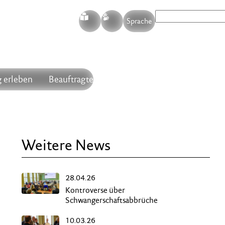
S
G
Sprache
 erleben
Beauftragte
Weitere News
28.04.26
Kontroverse über
Schwangerschaftsabbrüche
10.03.26