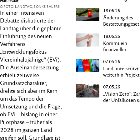
Habersaat.
Übergewinnsteu
© FOTO: LANDTAG, SÖNKE EHLERS
18.06.26
In einer intensiven
Änderung des
Debatte diskutierte der
Bestattungsgeset
Landtag über die geplante
ermöglicht
Einführung des neuen
18.06.26
„Reerdigung“
Kommt ein
Verfahrens
finanzieller
„Entwicklungsfokus
Ausgleich für
Viereinhalbjährige“ (EVi).
07.05.26
Gehörlose?
Die Auseinandersetzung
Land unterstützt
erhielt zeitweise
weiterhin Projek
von „Demokratie
Grundsatzcharakter,
07.05.26
leben!“
drehte sich aber im Kern
„Vision Zero“: Za
um das Tempo der
der Unfalltoten s
Umsetzung und die Frage,
auf null sinken
ob EVi – bislang in einer
Pilotphase – früher als
2028 im ganzen Land
greifen soll. Grundlage ist