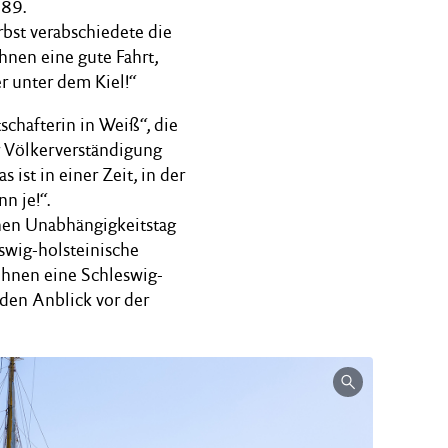
189.
rbst verabschiedete die
nen eine gute Fahrt,
 unter dem Kiel!“
schafterin in Weiß“, die
der Völkerverständigung
st in einer Zeit, in der
n je!“.
hen Unabhängigkeitstag
eswig-holsteinische
 Ihnen eine Schleswig-
 den Anblick vor der