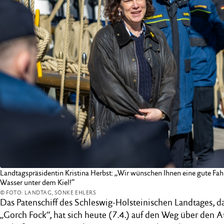
Landtagspräsidentin Kristina Herbst: „Wir wünschen Ihnen eine gute Fah
Wasser unter dem Kiel!“
© FOTO: LANDTAG, SÖNKE EHLERS
Das Patenschiff des Schleswig-Holsteinischen Landtages, da
„Gorch Fock“, hat sich heute (7.4.) auf den Weg über den 