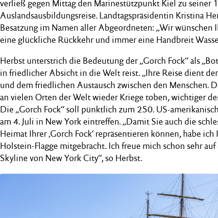
verließ gegen Mittag den Marinestützpunkt Kiel zu seiner 
Auslandsausbildungsreise. Landtagspräsidentin Kristina He
Besatzung im Namen aller Abgeordneten: „Wir wünschen Ih
eine glückliche Rückkehr und immer eine Handbreit Wasser
Herbst unterstrich die Bedeutung der „Gorch Fock“ als „Bot
in friedlicher Absicht in die Welt reist. „Ihre Reise dient 
und dem friedlichen Austausch zwischen den Menschen. Das i
an vielen Orten der Welt wieder Kriege toben, wichtiger den
Die „Gorch Fock“ soll pünktlich zum 250. US-amerikanisc
am 4. Juli in New York eintreffen. „Damit Sie auch die schl
Heimat Ihrer ‚Gorch Fock‘ repräsentieren können, habe ich
Holstein-Flagge mitgebracht. Ich freue mich schon sehr auf
Skyline von New York City“, so Herbst.