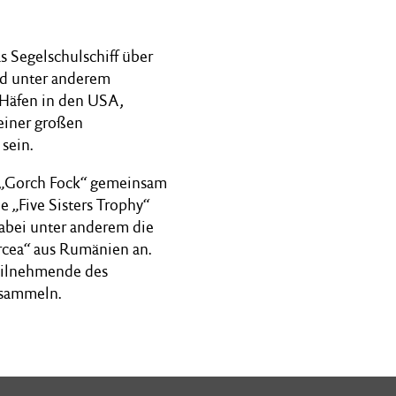
s Segelschulschiff über
nd unter anderem
 Häfen in den USA,
 einer großen
sein.
e „Gorch Fock“ gemeinsam
e „Five Sisters Trophy“
abei unter anderem die
ircea“ aus Rumänien an.
eilnehmende des
 sammeln.