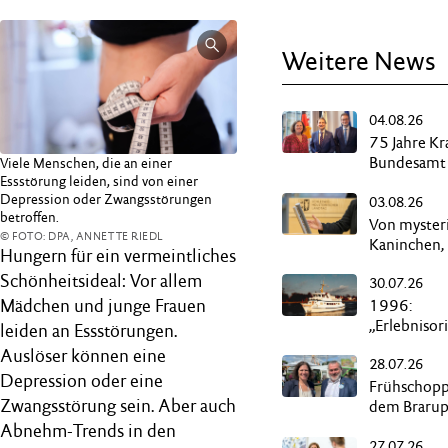
Weitere News
04.08.26
75 Jahre Kr
Bundesamt 
Viele Menschen, die an einer
Essstörung leiden, sind von einer
in Flensbur
Depression oder Zwangsstörungen
03.08.26
betroffen.
Von myster
© FOTO: DPA, ANNETTE RIEDL
Kaninchen,
Hungern für ein vermeintliches
und schwar
Schönheitsideal: Vor allem
30.07.26
Kassen
Mädchen und junge Frauen
1996:
„Erlebnisor
leiden an Essstörungen.
Kurzurlaub“
Auslöser können eine
28.07.26
Butterdam
Depression oder eine
Frühschopp
Zwangsstörung sein. Aber auch
dem Braru
Abnehm-Trends in den
27.07.26