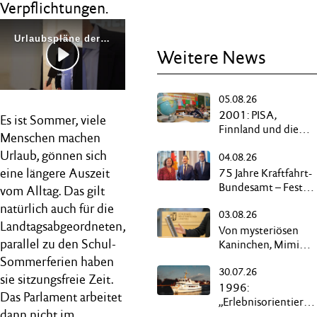
Verpflichtungen.
Weitere News
05.08.26
2001: PISA,
Es ist Sommer, viele
Finnland und die
Menschen machen
„Reise nach
Urlaub, gönnen sich
04.08.26
Deppendorf“
eine längere Auszeit
75 Jahre Kraftfahrt-
Bundesamt – Festak
vom Alltag. Das gilt
in Flensburg
natürlich auch für die
03.08.26
Landtagsabgeordneten,
Von mysteriösen
parallel zu den Schul-
Kaninchen, Mimimi
und schwarzen
Sommerferien haben
30.07.26
Kassen
sie sitzungsfreie Zeit.
1996:
Das Parlament arbeitet
„Erlebnisorientierte
dann nicht im
Kurzurlaub“ auf