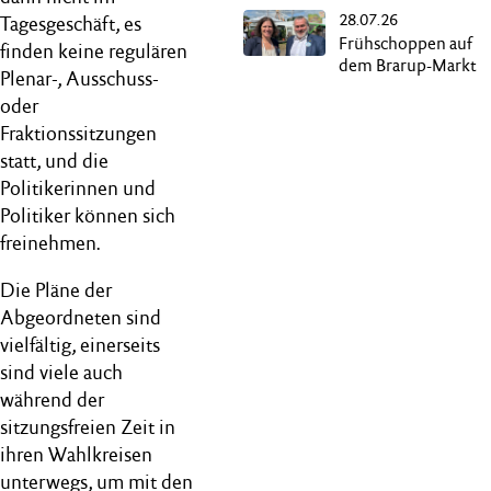
28.07.26
Butterdampfern
Tagesgeschäft, es
Frühschoppen auf
finden keine regulären
dem Brarup-Markt
Plenar-, Ausschuss-
oder
Fraktionssitzungen
statt, und die
Politikerinnen und
Politiker können sich
freinehmen.
Die Pläne der
Abgeordneten sind
vielfältig, einerseits
sind viele auch
während der
sitzungsfreien Zeit in
ihren Wahlkreisen
unterwegs, um mit den