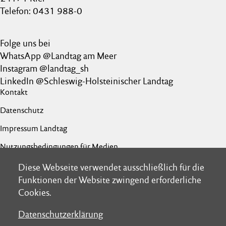
Telefon: 0431 988-0
Folge uns bei
WhatsApp @Landtag am Meer
Instagram @landtag_sh
LinkedIn @Schleswig-Holsteinischer Landtag
Kontakt
Datenschutz
Impressum Landtag
Nutzungsbedingungen für Medien
Barrierefreiheit
Diese Webseite verwendet ausschließlich für die
Diese Webseite verwendet ausschließlich für die
Funktionen der Website zwingend erforderliche
Funktionen der Website zwingend erforderliche
Netiquette
Cookies.
Cookies.
Datenschutzerklärung
Datenschutzerklärung