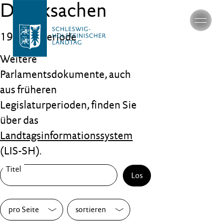
Drucksachen
19. Wahlperiode
Weitere
Parlamentsdokumente, auch
aus früheren
Legislaturperioden, finden Sie
über das
Landtagsinformationssystem
(LIS-SH).
Los
pro Seite
sortieren