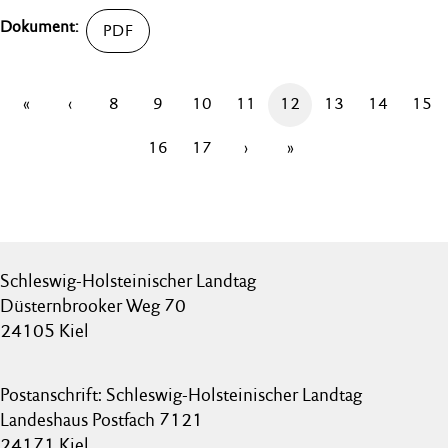
«
‹
8
9
10
11
12
13
14
15
16
17
›
»
Schleswig-Holsteinischer Landtag
Düsternbrooker Weg 70
24105 Kiel
Postanschrift: Schleswig-Holsteinischer Landtag
Landeshaus Postfach 7121
24171 Kiel