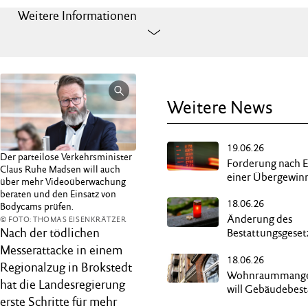
Weitere Informationen
Weitere News
19.06.26
Der parteilose Verkehrsminister
Forderung nach 
Claus Ruhe Madsen will auch
einer Übergewin
über mehr Videoüberwachung
beraten und den Einsatz von
18.06.26
Bodycams prüfen.
Änderung des
© FOTO: THOMAS EISENKRÄTZER
Nach der tödlichen
Bestattungsgeset
ermöglicht „Reer
Messerattacke in einem
18.06.26
Regionalzug in Brokstedt
Wohnraummangel
hat die Landesregierung
will Gebäudebes
erste Schritte für mehr
besser nutzen