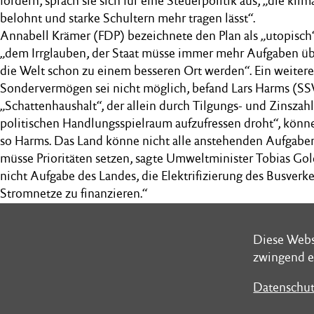
fördern, sprach sie sich für eine Steuerpolitik aus, „die kl
belohnt und starke Schultern mehr tragen lässt“.
Annabell Krämer (FDP) bezeichnete den Plan als „utopisch
„dem Irrglauben, der Staat müsse immer mehr Aufgaben ü
die Welt schon zu einem besseren Ort werden“. Ein weiteres
Sondervermögen sei nicht möglich, befand Lars Harms (SS
„Schattenhaushalt“, der allein durch Tilgungs- und Zinsza
politischen Handlungsspielraum aufzufressen droht“, könne
so Harms. Das Land könne nicht alle anstehenden Aufgab
müsse Prioritäten setzen, sagte Umweltminister Tobias Gol
nicht Aufgabe des Landes, die Elektrifizierung des Busver
Stromnetze zu finanzieren.“
Der Finanzausschuss sowie der Innen- und Rechts- und der
Diese Webs
Diese Webs
beraten das Thema weiter.
zwingend e
zwingend e
Datenschut
Datenschut
Schleswig-Holsteinischer Landtag
Postans