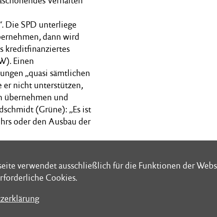
imaschonendes Verhalten
“. Die SPD unterliege
bernehmen, dann wird
 kreditfinanziertes
W). Einen
hlungen „quasi sämtlichen
 er nicht unterstützen,
en übernehmen und
dschmidt (Grüne): „Es ist
kehrs oder den Ausbau der
 Wirtschaftsausschuss
eite verwendet ausschließlich für die Funktionen der Webs
eite verwendet ausschließlich für die Funktionen der Webs
rforderliche Cookies.
rforderliche Cookies.
zerklärung
zerklärung
chrift: Schleswig-Holsteinischer Landtag
Folge uns bei