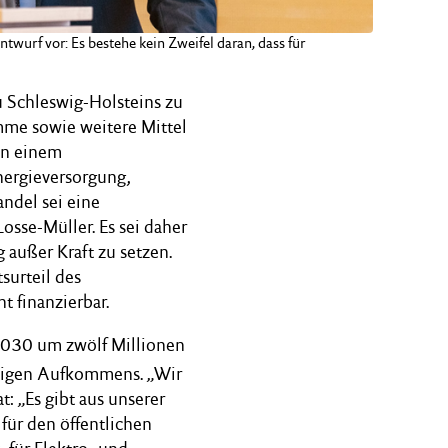
urf vor: Es bestehe kein Zweifel daran, dass für
 Schleswig-Holsteins zu
me sowie weitere Mittel
in einem
ergieversorgung,
andel sei eine
sse-Müller. Es sei daher
 außer Kraft zu setzen.
surteil des
ht finanzierbar.
 2030 um zwölf Millionen
eitigen Aufkommens. „Wir
t: „Es gibt aus unserer
 für den öffentlichen