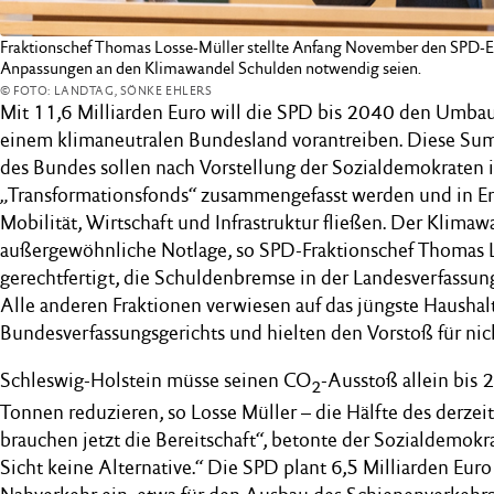
Fraktionschef Thomas Losse-Müller stellte Anfang November den SPD-Entw
Anpassungen an den Klimawandel Schulden notwendig seien.
© FOTO: LANDTAG, SÖNKE EHLERS
Mit 11,6 Milliarden Euro will die SPD bis 2040 den Umbau
einem klimaneutralen Bundesland vorantreiben. Diese Sum
des Bundes sollen nach Vorstellung der Sozialdemokraten 
„Transformationsfonds“ zusammengefasst werden und in En
Mobilität, Wirtschaft und Infrastruktur fließen. Der Klimaw
außergewöhnliche Notlage, so SPD-Fraktionschef Thomas Lo
gerechtfertigt, die Schuldenbremse in der Landesverfassung
Alle anderen Fraktionen verwiesen auf das jüngste Haushalt
Bundesverfassungsgerichts und hielten den Vorstoß für nic
Schleswig-Holstein müsse seinen CO
-Ausstoß allein bis
2
Tonnen reduzieren, so Losse Müller – die Hälfte des derz
brauchen jetzt die Bereitschaft“, betonte der Sozialdemokra
Sicht keine Alternative.“ Die SPD plant 6,5 Milliarden Euro