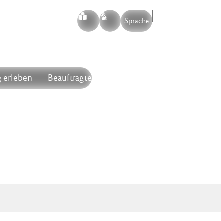
S
G
Sprache
 erleben
Beauftragte