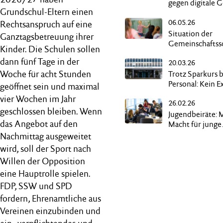
gegen digitale 
Grundschul-Eltern einen
und Deepfakes
06.05.26
Rechtsanspruch auf eine
Situation der
Ganztagsbetreuung ihrer
Gemeinschaftss
Kinder. Die Schulen sollen
ohne Oberstufe
dann fünf Tage in der
20.03.26
Woche für acht Stunden
Trotz Sparkurs 
Personal: Kein E
geöffnet sein und maximal
Geld für Hochs
vier Wochen im Jahr
26.02.26
geschlossen bleiben. Wenn
Jugendbeiräte: 
das Angebot auf den
Macht für junge
Menschen
Nachmittag ausgeweitet
wird, soll der Sport nach
Willen der Opposition
eine Hauptrolle spielen.
FDP, SSW und SPD
fordern, Ehrenamtliche aus
Vereinen einzubinden und