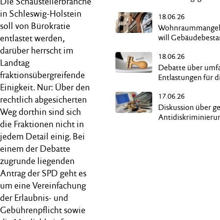
Die Schaustellerbranche
ermöglicht „Reerd
in Schleswig-Holstein
18.06.26
soll von Bürokratie
Wohnraummangel:
will Gebäudebest
entlastet werden,
besser nutzen
darüber herrscht im
18.06.26
Landtag
Debatte über umf
fraktionsübergreifende
Entlastungen für d
Einigkeit. Nur: Über den
Wirtschaft
17.06.26
rechtlich abgesicherten
Diskussion über g
Weg dorthin sind sich
Antidiskriminieru
die Fraktionen nicht in
jedem Detail einig. Bei
einem der Debatte
zugrunde liegenden
Antrag der SPD geht es
um eine Vereinfachung
der Erlaubnis- und
Gebührenpflicht sowie