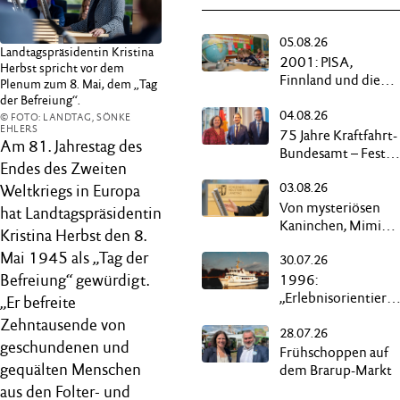
05.08.26
Landtagspräsidentin Kristina
2001: PISA,
Herbst spricht vor dem
Finnland und die
Plenum zum 8. Mai, dem „Tag
„Reise nach
der Befreiung“.
04.08.26
Deppendorf“
© FOTO: LANDTAG, SÖNKE
EHLERS
75 Jahre Kraftfahrt-
Am 81. Jahrestag des
Bundesamt – Festak
Endes des Zweiten
in Flensburg
03.08.26
Weltkriegs in Europa
Von mysteriösen
hat Landtagspräsidentin
Kaninchen, Mimimi
Kristina Herbst den 8.
und schwarzen
Mai 1945 als „Tag der
30.07.26
Kassen
Befreiung“ gewürdigt.
1996:
„Erlebnisorientierte
„Er befreite
Kurzurlaub“ auf
Zehntausende von
28.07.26
Butterdampfern
geschundenen und
Frühschoppen auf
gequälten Menschen
dem Brarup-Markt
aus den Folter- und