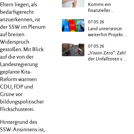
Eltern liegen, als
Kommt ein
finanzieller
bedarfsgerecht
Ausgleich für
anzuerkennen, ist
07.05.26
Gehörlose?
der SSW im Plenum
Land unterstützt
auf breiten
weiterhin Projekte
von „Demokratie
Widerspruch
07.05.26
leben!“
gestoßen. Mit Blick
„Vision Zero“: Zahl
auf die von der
der Unfalltoten soll
Landesregierung
auf null sinken
geplante Kita-
Reform warnten
CDU, FDP und
Grüne vor
bildungspolitischer
Flickschusterei.
Hintergrund des
SSW-Ansinnens ist,