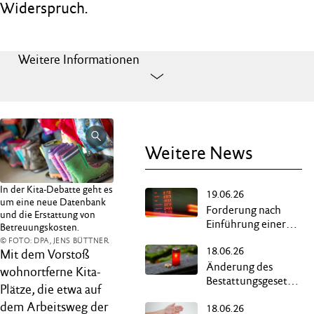
Widerspruch.
Weitere Informationen
Weitere News
In der Kita-Debatte geht es
19.06.26
um eine neue Datenbank
Forderung nach
und die Erstattung von
Einführung einer
Betreuungskosten.
Übergewinnsteuer
© FOTO: DPA, JENS BÜTTNER
18.06.26
Mit dem Vorstoß
Änderung des
wohnortferne Kita-
Bestattungsgesetzes
Plätze, die etwa auf
ermöglicht
dem Arbeitsweg der
18.06.26
„Reerdigung“