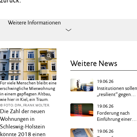
zurück.
Weitere Informationen
Weitere News
19.06.26
Für viele Menschen bleibt eine
Institutionen solle
erschwingliche Mietwohnung
in einem gepflegten Altbau,
„resilient“ gegen
wie hier in Kiel, ein Traum.
Extremisten
© FOTO: DPA, FRANK MOLTER
19.06.26
werden
Die Zahl der neuen
Forderung nach
Wohnungen in
Einführung einer
Übergewinnsteuer
Schleswig-Holstein
19.06.26
könnte 2018 einen