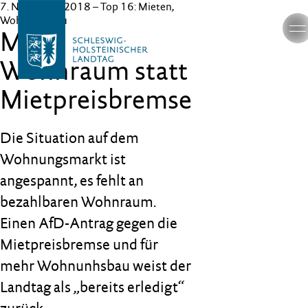
7. November 2018
– Top 16: Mieten,
Wohnungsbau
Mehr
Wohnraum statt
Mietpreisbremse
Die Situation auf dem
Wohnungsmarkt ist
angespannt, es fehlt an
bezahlbaren Wohnraum.
Einen AfD-Antrag gegen die
Mietpreisbremse und für
mehr Wohnunhsbau weist der
Landtag als „bereits erledigt“