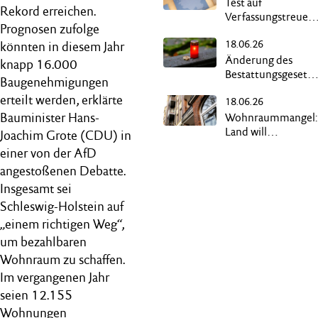
Test auf
Rekord erreichen.
Verfassungstreue
Prognosen zufolge
kein zweiter
18.06.26
„Radikalenerlass“
könnten in diesem Jahr
Änderung des
knapp 16.000
Bestattungsgesetze
Baugenehmigungen
ermöglicht
erteilt werden, erklärte
18.06.26
„Reerdigung“
Bauminister Hans-
Wohnraummangel:
Land will
Joachim Grote (CDU) in
Gebäudebestand
einer von der AfD
besser nutzen
angestoßenen Debatte.
Insgesamt sei
Schleswig-Holstein auf
„einem richtigen Weg“,
um bezahlbaren
Wohnraum zu schaffen.
Im vergangenen Jahr
seien 12.155
Wohnungen