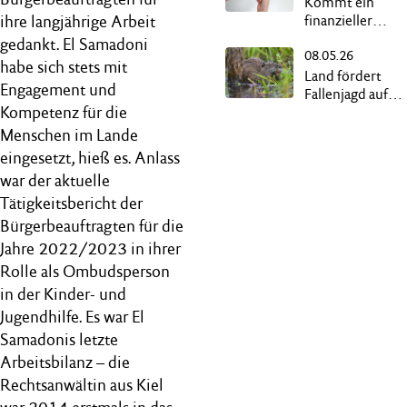
Kommt ein
ihre langjährige Arbeit
finanzieller
Ausgleich für
gedankt. El Samadoni
08.05.26
Gehörlose?
habe sich stets mit
Land fördert
Engagement und
Fallenjagd auf
Kompetenz für die
invasive Arten
Menschen im Lande
eingesetzt, hieß es. Anlass
war der aktuelle
Tätigkeitsbericht der
Bürgerbeauftragten für die
Jahre 2022/2023 in ihrer
Rolle als Ombudsperson
in der Kinder- und
Jugendhilfe. Es war El
Samadonis letzte
Arbeitsbilanz – die
Rechtsanwältin aus Kiel