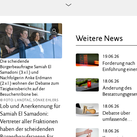
Weitere News
19.06.26
Die scheidende
Forderung nach
Bürgerbeauftragte Samiah El
Einführung eine
Samadoni (3.v.l.) und
Übergewinnsteu
Nachfolgerin Anke Erdmann
18.06.26
(2.v.l.) wohnen der Debatte zum
Änderung des
Tätigkeitsbericht auf der
Bestattungsgese
Besuchertribüne bei.
ermöglicht
© FOTO: LANDTAG, SÖNKE EHLERS
Lob und Anerkennung für
18.06.26
„Reerdigung“
Debatte über
Samiah El Samadoni:
umfassende
Vertreter aller Fraktionen
Entlastungen für
haben der scheidenden
18.06.26
Wirtschaft
Bürgerbeauftragten für