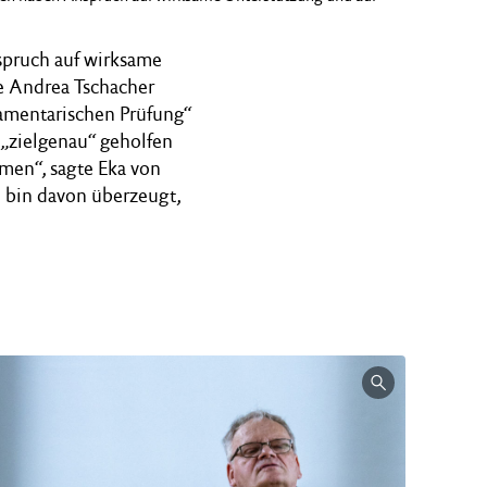
spruch auf wirksame
te Andrea Tschacher
lamentarischen Prüfung“
 „zielgenau“ geholfen
men“, sagte Eka von
h bin davon überzeugt,