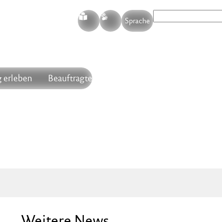
S
G
Sprache
 erleben
Beauftragte
Weitere News