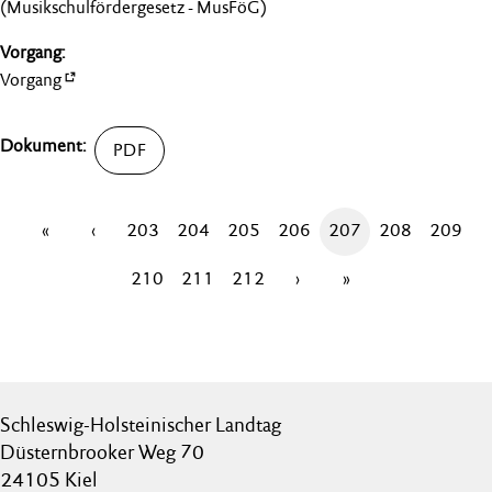
(Musikschulfördergesetz - MusFöG)
Vorgang
«
‹
203
204
205
206
207
208
209
210
211
212
›
»
Schleswig-Holsteinischer Landtag
Düsternbrooker Weg 70
24105 Kiel