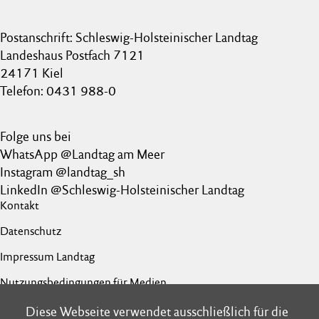
Postanschrift: Schleswig-Holsteinischer Landtag
Landeshaus Postfach 7121
24171 Kiel
Telefon: 0431 988-0
Folge uns bei
WhatsApp @Landtag am Meer
Instagram @landtag_sh
LinkedIn @Schleswig-Holsteinischer Landtag
Kontakt
Datenschutz
Impressum Landtag
Nutzungsbedingungen für Medien
Barrierefreiheit
Diese Webseite verwendet ausschließlich für die
Diese Webseite verwendet ausschließlich für die