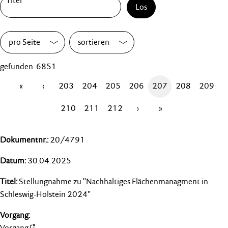
Los
pro Seite
sortieren
gefunden 6851
«
‹
203
204
205
206
207
208
209
210
211
212
›
»
20/4791
30.04.2025
Stellungnahme zu "Nachhaltiges Flächenmanagment in
Schleswig-Holstein 2024"
Vorgang